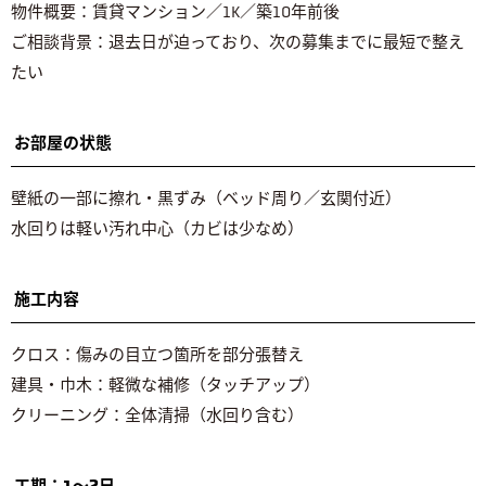
物件概要：賃貸マンション／1K／築10年前後
ご相談背景：退去日が迫っており、次の募集までに最短で整え
たい
お部屋の状態
壁紙の一部に擦れ・黒ずみ（ベッド周り／玄関付近）
水回りは軽い汚れ中心（カビは少なめ）
施工内容
クロス：傷みの目立つ箇所を部分張替え
建具・巾木：軽微な補修（タッチアップ）
クリーニング：全体清掃（水回り含む）
工期：1〜2日